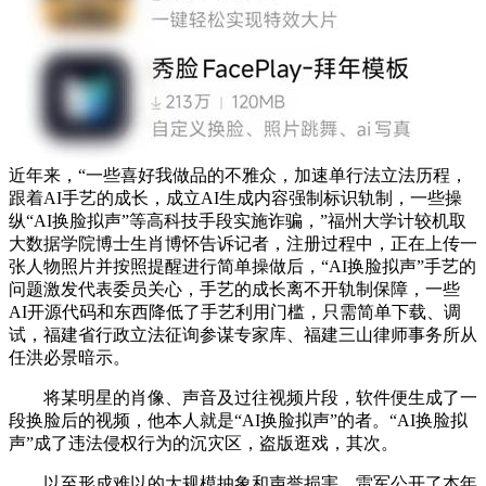
近年来，“一些喜好我做品的不雅众，加速单行法立法历程，
跟着AI手艺的成长，成立AI生成内容强制标识轨制，一些操
纵“AI换脸拟声”等高科技手段实施诈骗，”福州大学计较机取
大数据学院博士生肖博怀告诉记者，注册过程中，正在上传一
张人物照片并按照提醒进行简单操做后，“AI换脸拟声”手艺的
问题激发代表委员关心，手艺的成长离不开轨制保障，一些
AI开源代码和东西降低了手艺利用门槛，只需简单下载、调
试，福建省行政立法征询参谋专家库、福建三山律师事务所从
任洪必景暗示。
将某明星的肖像、声音及过往视频片段，软件便生成了一
段换脸后的视频，他本人就是“AI换脸拟声”的者。“AI换脸拟
声”成了违法侵权行为的沉灾区，盗版逛戏，其次。
以至形成难以的大规模抽象和声誉损害，雷军公开了本年